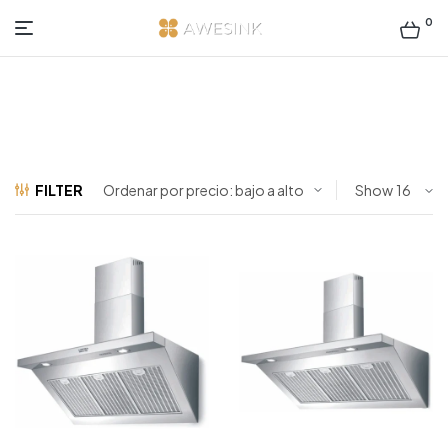
0
AWESINK
Show
FILTER